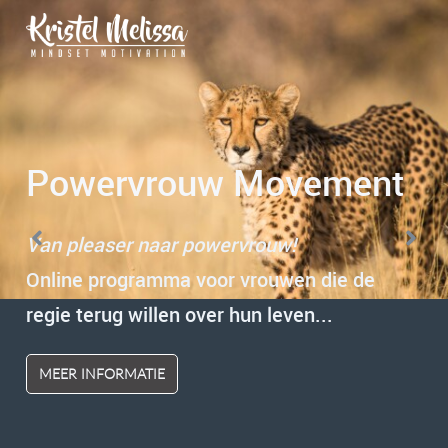
Begrijpen, doorbreken
Positieve transformatie
Powervrouw Movement
en integreren
Thuiskomen bij jezelf.
Van pleaser naar powervrouw!
1-op-1 trajecten
Ga het proces samen met mij aan.
Online programma voor vrouwen die de
Combinatie mindset coaching,
Hypnotherapie | Mindsetcoaching
regie terug willen over hun leven...
hypnotherapie en educatie.
MEER INFORMATIE
GOOGLE REVIEWS
GRATIS INTAKE
INFORMATIE TRAJECTEN