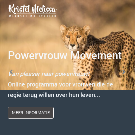
Begrijpen, doorbreken
Positieve transformatie
Powervrouw Movement
en integreren
Thuiskomen bij jezelf.
Van pleaser naar powervrouw!
1-op-1 trajecten
Ga het proces samen met mij aan.
Online programma voor vrouwen die de
Combinatie mindset coaching,
Hypnotherapie | Mindsetcoaching
regie terug willen over hun leven...
hypnotherapie en educatie.
MEER INFORMATIE
GOOGLE REVIEWS
GRATIS INTAKE
INFORMATIE TRAJECTEN