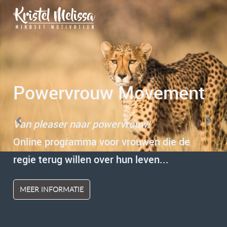
Begrijpen, doorbreken
Positieve transformatie
Powervrouw Movement
en integreren
Thuiskomen bij jezelf.
Van pleaser naar powervrouw!
1-op-1 trajecten
Ga het proces samen met mij aan.
Online programma voor vrouwen die de
Combinatie mindset coaching,
Hypnotherapie | Mindsetcoaching
regie terug willen over hun leven...
hypnotherapie en educatie.
MEER INFORMATIE
GOOGLE REVIEWS
GRATIS INTAKE
INFORMATIE TRAJECTEN